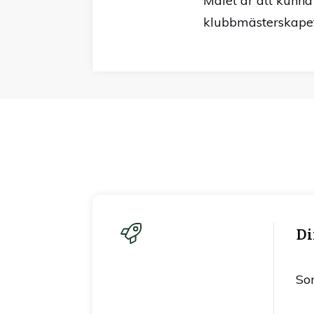
Målet är att kunna
klubbmästerskapet
Di
So