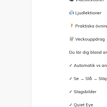
Ljudlektioner
Praktiska övnin
Veckouppdrag
Du lär dig bland a
✓ Automatik vs an
✓ Se → Slå → Slä
✓ Slagsbilder
✓ Quiet Eye