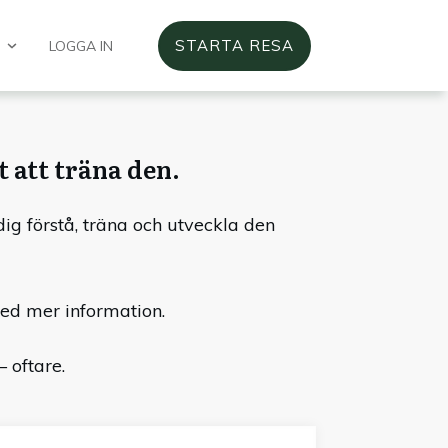
STARTA RESA
LOGGA IN
t att träna den.
dig förstå, träna och utveckla den
med mer information.
 oftare.