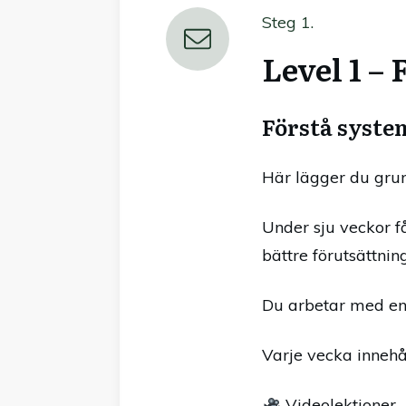
Steg 1.
Level 1 –
Förstå syste
Här lägger du gru
Under sju veckor f
bättre förutsättnin
Du arbetar med en
Varje vecka innehål
Videolektioner