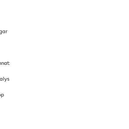
gar
nnat:
alys
pp