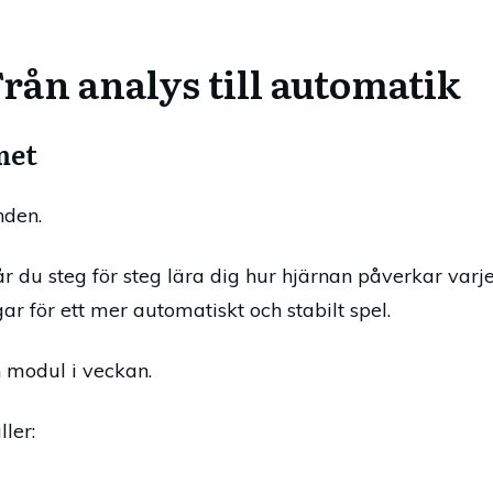
 Från analys till automatik
met
nden.
år du steg för steg lära dig hur hjärnan påverkar varj
gar för ett mer automatiskt och stabilt spel.
 modul i veckan.
ler: