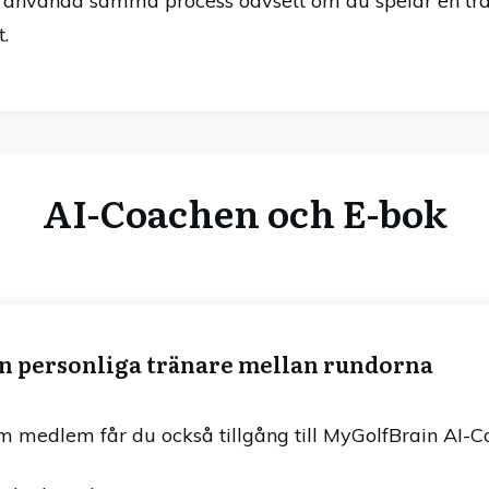
 använda samma process oavsett om du spelar en träni
.
AI-Coachen och E-bok
n personliga tränare mellan rundorna
m medlem får du också tillgång till MyGolfBrain AI-C