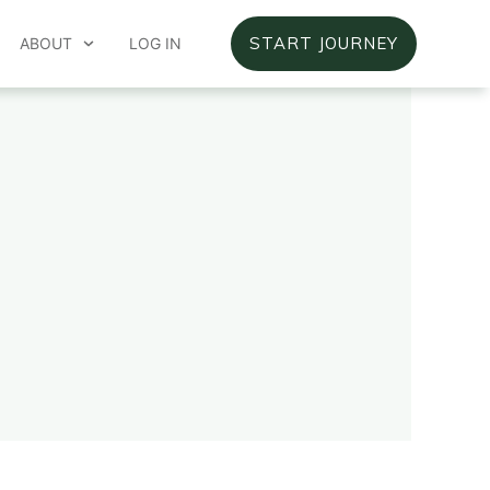
START JOURNEY
ABOUT
LOG IN