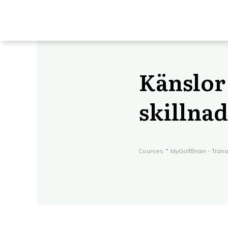
Känslor 
skillna
Courses
MyGolfBrain - Trän