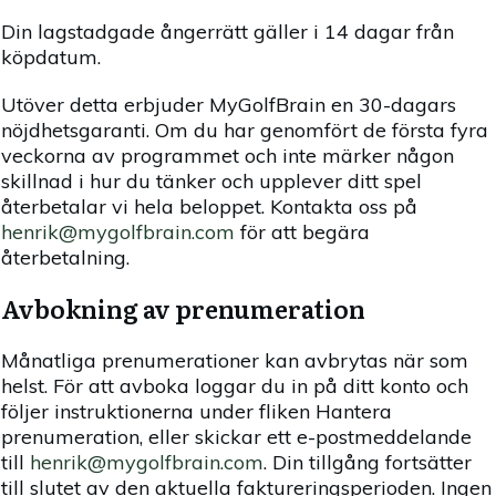
Din lagstadgade ångerrätt gäller i 14 dagar från
köpdatum.
Utöver detta erbjuder MyGolfBrain en 30-dagars
nöjdhetsgaranti. Om du har genomfört de första fyra
veckorna av programmet och inte märker någon
skillnad i hur du tänker och upplever ditt spel
återbetalar vi hela beloppet. Kontakta oss på
henrik@mygolfbrain.com
för att begära
återbetalning.
Avbokning av prenumeration
Månatliga prenumerationer kan avbrytas när som
helst. För att avboka loggar du in på ditt konto och
följer instruktionerna under fliken Hantera
prenumeration, eller skickar ett e-postmeddelande
till
henrik@mygolfbrain.com
. Din tillgång fortsätter
till slutet av den aktuella faktureringsperioden. Ingen